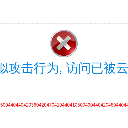
似攻击行为, 访问已被云
05004404404203604204704104404105004904404204804404